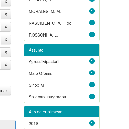
MORALES, M. M.
1
NASCIMENTO, A. F. do
1
ROSSONI, A. L.
1
Assunto
Agrossilvipastoril
1
Mato Grosso
1
Sinop-MT
1
Sistemas integrados
1
Ano de publicação
2019
1