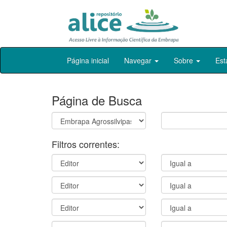
Skip
Página inicial
Navegar
Sobre
Est
navigation
Página de Busca
Filtros correntes: