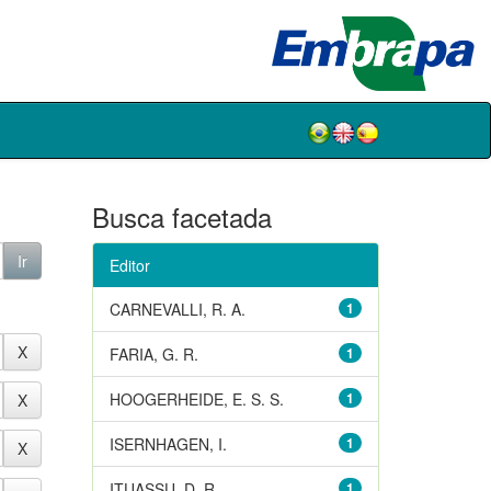
Busca facetada
Editor
CARNEVALLI, R. A.
1
FARIA, G. R.
1
HOOGERHEIDE, E. S. S.
1
ISERNHAGEN, I.
1
ITUASSU, D. R.
1