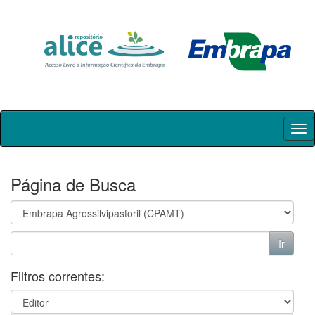
Skip
navigation
Página de Busca
Filtros correntes: