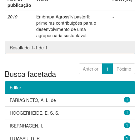
publicação
2019
Embrapa Agrossilvipastoril:
-
primeiras contribuições para o
desenvolvimento de uma
agropecuária sustentável.
Resultado 1-1 de 1.
Anterior
1
Póximo
Busca facetada
Editor
FARIAS NETO, A. L. de
1
HOOGERHEIDE, E. S. S.
1
ISERNHAGEN, I.
1
ITUASSU, D. R.
1