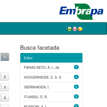
Busca facetada
Editor
FARIAS NETO, A. L. de
1
HOOGERHEIDE, E. S. S.
1
ISERNHAGEN, I.
1
ITUASSU, D. R.
1
ROSSONI, A. L.
1