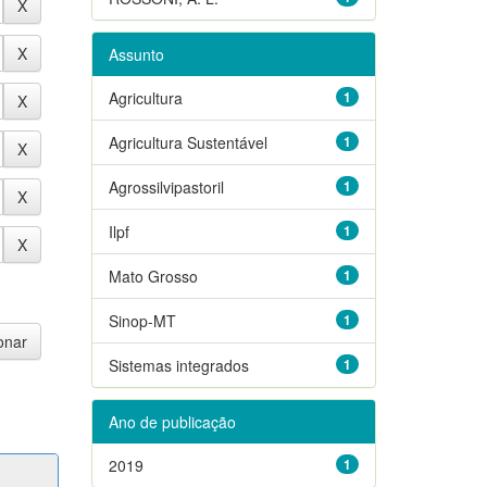
Assunto
Agricultura
1
Agricultura Sustentável
1
Agrossilvipastoril
1
Ilpf
1
Mato Grosso
1
Sinop-MT
1
Sistemas integrados
1
Ano de publicação
2019
1