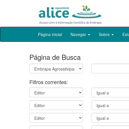
Skip
Página inicial
Navegar
Sobre
Est
navigation
Página de Busca
Filtros correntes: