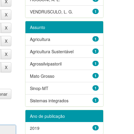
VENDRUSCULO, L. G.
1
Assunto
Agricultura
1
Agricultura Sustentável
1
Agrossilvipastoril
1
Mato Grosso
1
Sinop-MT
1
Sistemas integrados
1
Ano de publicação
2019
1