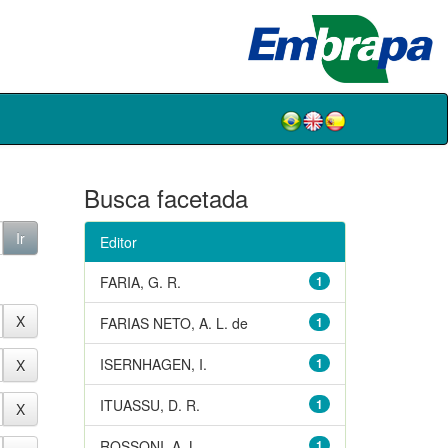
Busca facetada
Editor
FARIA, G. R.
1
FARIAS NETO, A. L. de
1
ISERNHAGEN, I.
1
ITUASSU, D. R.
1
ROSSONI, A. L.
1