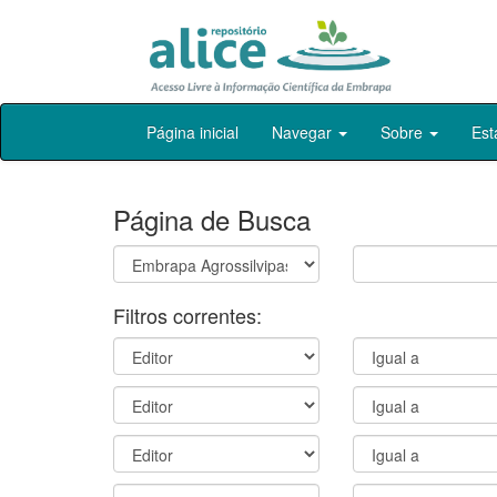
Skip
Página inicial
Navegar
Sobre
Est
navigation
Página de Busca
Filtros correntes: