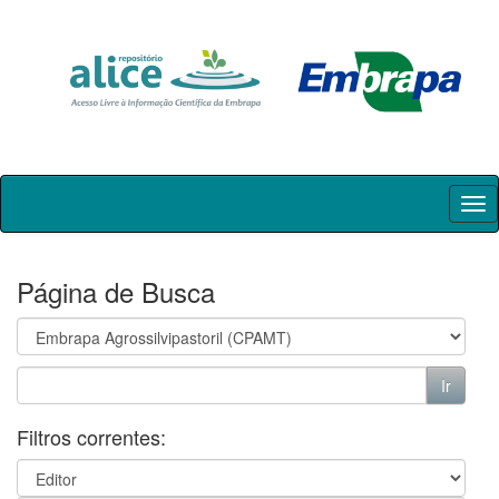
Skip
navigation
Página de Busca
Filtros correntes: