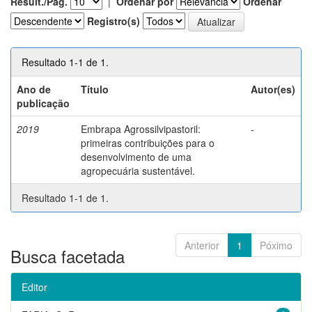
Result./Pág.
|
Ordenar por
Ordenar
Registro(s)
Resultado 1-1 de 1.
Ano de
Título
Autor(es)
publicação
2019
Embrapa Agrossilvipastoril:
-
primeiras contribuições para o
desenvolvimento de uma
agropecuária sustentável.
Resultado 1-1 de 1.
Anterior
1
Póximo
Busca facetada
Editor