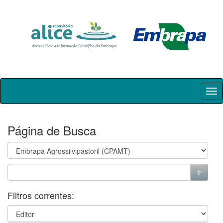
Skip
navigation
Página de Busca
Filtros correntes: