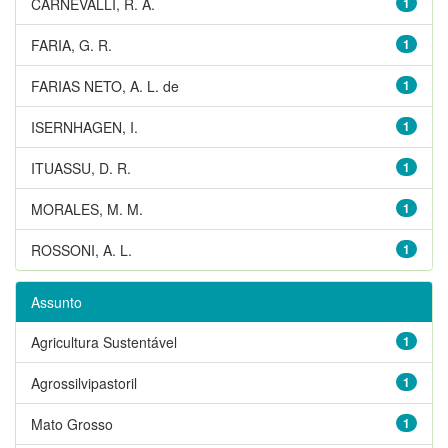
CARNEVALLI, R. A.
1
FARIA, G. R.
1
FARIAS NETO, A. L. de
1
ISERNHAGEN, I.
1
ITUASSU, D. R.
1
MORALES, M. M.
1
ROSSONI, A. L.
1
Assunto
Agricultura Sustentável
1
Agrossilvipastoril
1
Mato Grosso
1