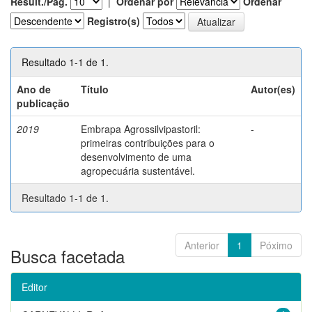
Result./Pág.
|
Ordenar por
Ordenar
Registro(s)
Resultado 1-1 de 1.
Ano de
Título
Autor(es)
publicação
2019
Embrapa Agrossilvipastoril:
-
primeiras contribuições para o
desenvolvimento de uma
agropecuária sustentável.
Resultado 1-1 de 1.
Anterior
1
Póximo
Busca facetada
Editor