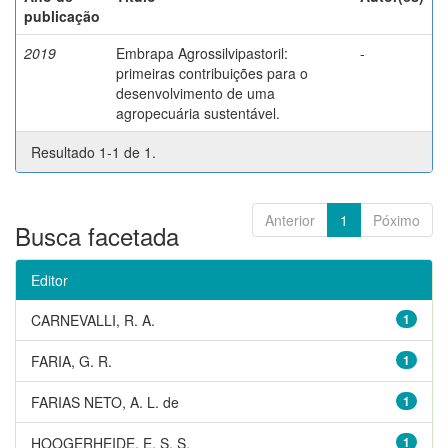
publicação
2019
Embrapa Agrossilvipastoril:
-
primeiras contribuições para o
desenvolvimento de uma
agropecuária sustentável.
Resultado 1-1 de 1.
Anterior
1
Póximo
Busca facetada
Editor
CARNEVALLI, R. A.
1
FARIA, G. R.
1
FARIAS NETO, A. L. de
1
HOOGERHEIDE, E. S. S.
1