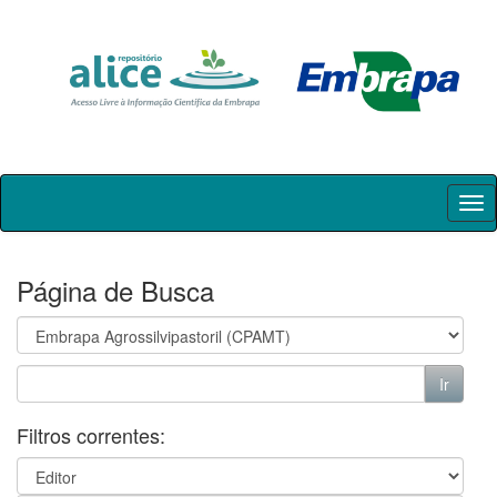
Skip
navigation
Página de Busca
Filtros correntes: