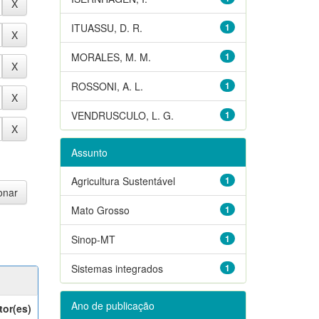
ITUASSU, D. R.
1
MORALES, M. M.
1
ROSSONI, A. L.
1
VENDRUSCULO, L. G.
1
Assunto
Agricultura Sustentável
1
Mato Grosso
1
Sinop-MT
1
Sistemas integrados
1
Ano de publicação
tor(es)