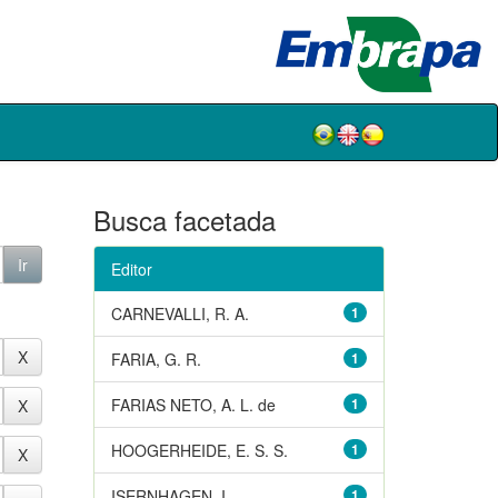
Busca facetada
Editor
CARNEVALLI, R. A.
1
FARIA, G. R.
1
FARIAS NETO, A. L. de
1
HOOGERHEIDE, E. S. S.
1
ISERNHAGEN, I.
1