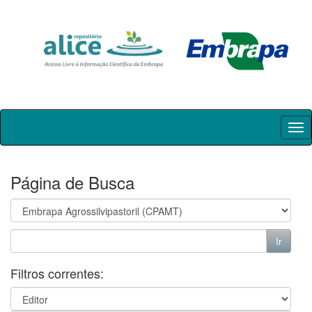
Skip
navigation
Página de Busca
Filtros correntes: