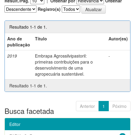
Result./Pág.
|
Ordenar por
Ordenar
Registro(s)
Resultado 1-1 de 1.
Ano de
Título
Autor(es)
publicação
2019
Embrapa Agrossilvipastoril:
-
primeiras contribuições para o
desenvolvimento de uma
agropecuária sustentável.
Resultado 1-1 de 1.
Anterior
1
Póximo
Busca facetada
Editor