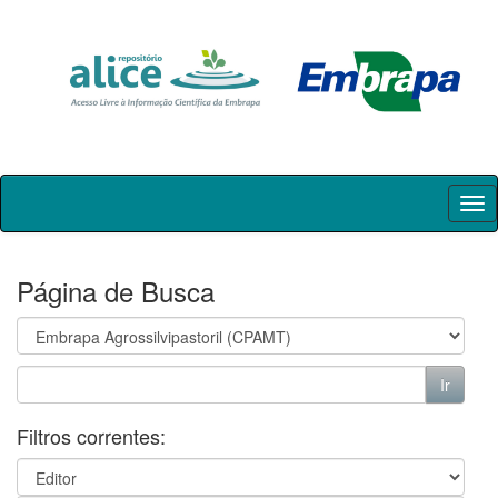
Skip
navigation
Página de Busca
Filtros correntes: