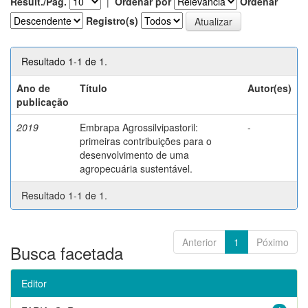
Result./Pág.
|
Ordenar por
Ordenar
Registro(s)
Resultado 1-1 de 1.
Ano de
Título
Autor(es)
publicação
2019
Embrapa Agrossilvipastoril:
-
primeiras contribuições para o
desenvolvimento de uma
agropecuária sustentável.
Resultado 1-1 de 1.
Anterior
1
Póximo
Busca facetada
Editor