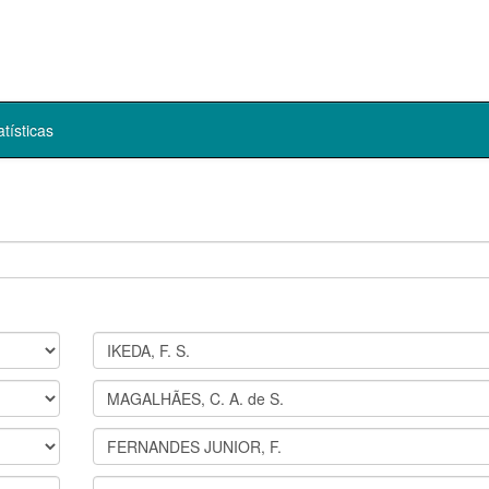
atísticas