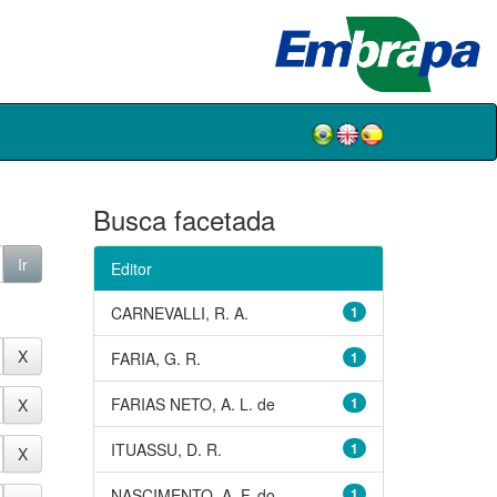
Busca facetada
Editor
CARNEVALLI, R. A.
1
FARIA, G. R.
1
FARIAS NETO, A. L. de
1
ITUASSU, D. R.
1
NASCIMENTO, A. F. do
1