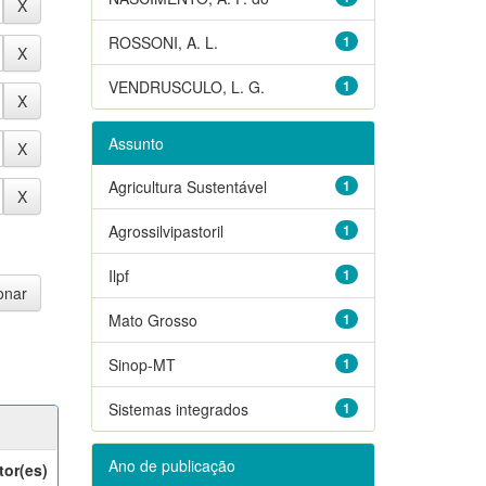
ROSSONI, A. L.
1
VENDRUSCULO, L. G.
1
Assunto
Agricultura Sustentável
1
Agrossilvipastoril
1
Ilpf
1
Mato Grosso
1
Sinop-MT
1
Sistemas integrados
1
Ano de publicação
tor(es)