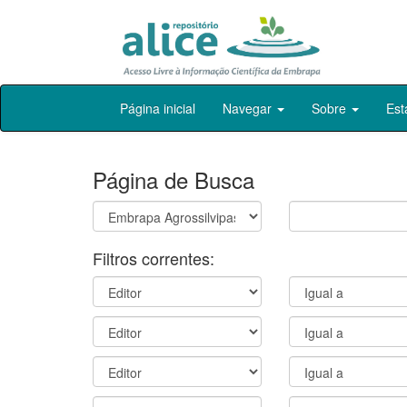
Skip
Página inicial
Navegar
Sobre
Est
navigation
Página de Busca
Filtros correntes: