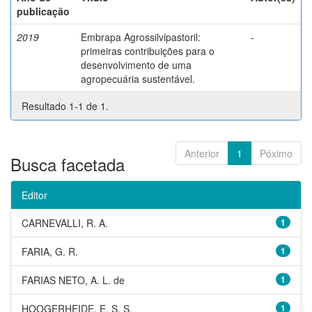
publicação
2019
Embrapa Agrossilvipastoril:
-
primeiras contribuições para o
desenvolvimento de uma
agropecuária sustentável.
Resultado 1-1 de 1.
Anterior
1
Póximo
Busca facetada
Editor
CARNEVALLI, R. A.
1
FARIA, G. R.
1
FARIAS NETO, A. L. de
1
HOOGERHEIDE, E. S. S.
1