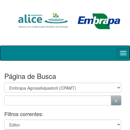
Skip
navigation
Página de Busca
Filtros correntes: