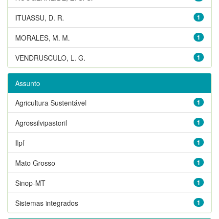
ITUASSU, D. R.
1
MORALES, M. M.
1
VENDRUSCULO, L. G.
1
Assunto
Agricultura Sustentável
1
Agrossilvipastoril
1
Ilpf
1
Mato Grosso
1
Sinop-MT
1
Sistemas integrados
1