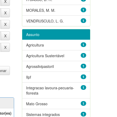
MORALES, M. M.
1
VENDRUSCULO, L. G.
1
Assunto
Agricultura
1
Agricultura Sustentável
1
Agrossilvipastoril
1
Ilpf
1
Integracao lavoura-pecuaria-
1
floresta
Mato Grosso
1
tor(es)
Sistemas integrados
1