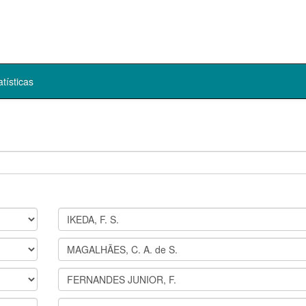
atísticas