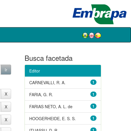
Busca facetada
Editor
CARNEVALLI, R. A.
1
FARIA, G. R.
1
FARIAS NETO, A. L. de
1
HOOGERHEIDE, E. S. S.
1
ITUASSU, D. R.
1