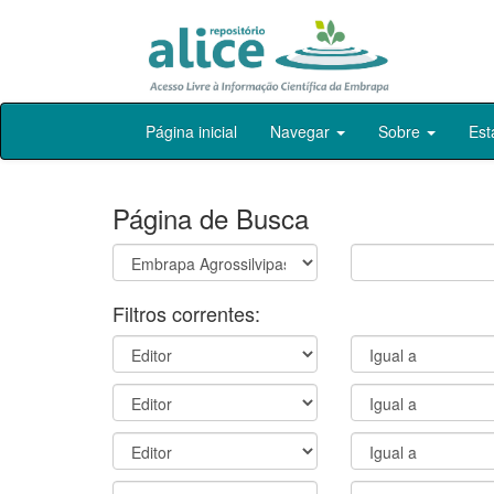
Skip
Página inicial
Navegar
Sobre
Est
navigation
Página de Busca
Filtros correntes: