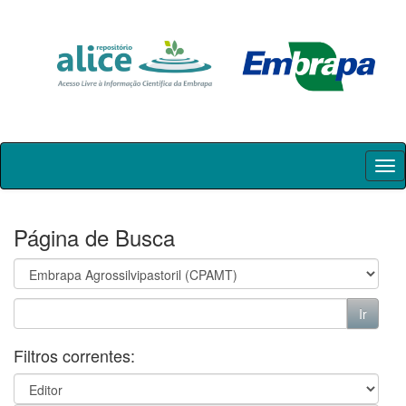
Skip
navigation
Página de Busca
Filtros correntes: