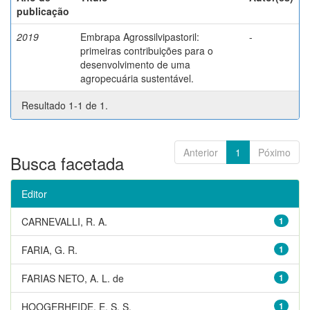
publicação
2019
Embrapa Agrossilvipastoril:
-
primeiras contribuições para o
desenvolvimento de uma
agropecuária sustentável.
Resultado 1-1 de 1.
Anterior
1
Póximo
Busca facetada
Editor
CARNEVALLI, R. A.
1
FARIA, G. R.
1
FARIAS NETO, A. L. de
1
HOOGERHEIDE, E. S. S.
1