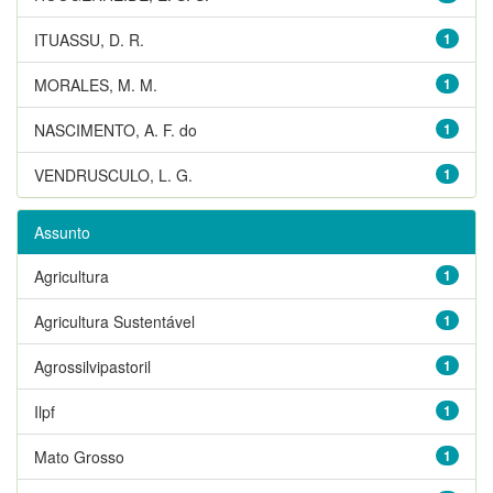
ITUASSU, D. R.
1
MORALES, M. M.
1
NASCIMENTO, A. F. do
1
VENDRUSCULO, L. G.
1
Assunto
Agricultura
1
Agricultura Sustentável
1
Agrossilvipastoril
1
Ilpf
1
Mato Grosso
1