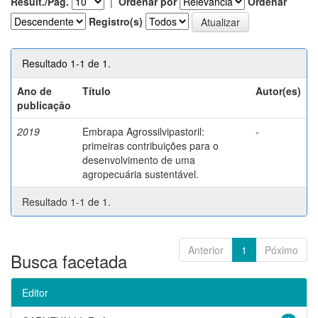
Result./Pág.
|
Ordenar por
Ordenar
Registro(s)
Resultado 1-1 de 1.
Ano de
Título
Autor(es)
publicação
2019
Embrapa Agrossilvipastoril:
-
primeiras contribuições para o
desenvolvimento de uma
agropecuária sustentável.
Resultado 1-1 de 1.
Anterior
1
Póximo
Busca facetada
Editor