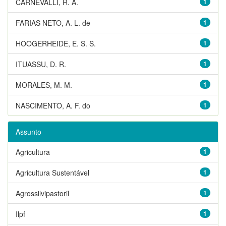
CARNEVALLI, R. A.
1
FARIAS NETO, A. L. de
1
HOOGERHEIDE, E. S. S.
1
ITUASSU, D. R.
1
MORALES, M. M.
1
NASCIMENTO, A. F. do
1
Assunto
Agricultura
1
Agricultura Sustentável
1
Agrossilvipastoril
1
Ilpf
1