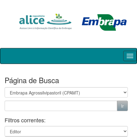
Skip
navigation
Página de Busca
Filtros correntes: