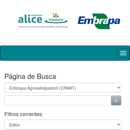
Skip
navigation
Página de Busca
Filtros correntes: