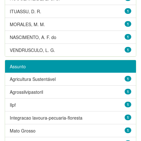
ITUASSU, D. R.
1
MORALES, M. M.
1
NASCIMENTO, A. F. do
1
VENDRUSCULO, L. G.
1
Assunto
Agricultura Sustentável
1
Agrossilvipastoril
1
Ilpf
1
Integracao lavoura-pecuaria-floresta
1
Mato Grosso
1