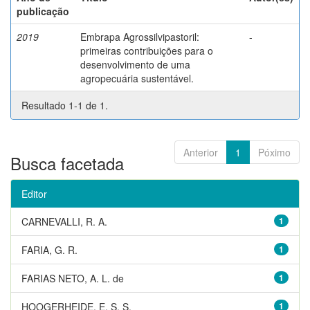
publicação
2019
Embrapa Agrossilvipastoril:
-
primeiras contribuições para o
desenvolvimento de uma
agropecuária sustentável.
Resultado 1-1 de 1.
Anterior
1
Póximo
Busca facetada
Editor
CARNEVALLI, R. A.
1
FARIA, G. R.
1
FARIAS NETO, A. L. de
1
HOOGERHEIDE, E. S. S.
1