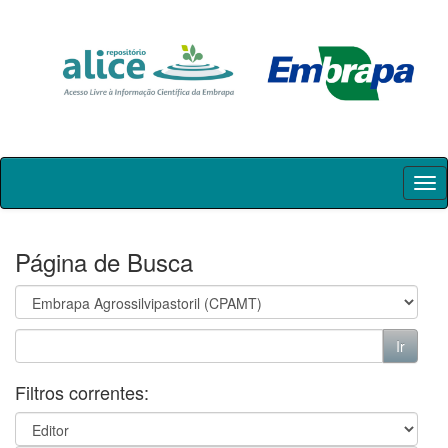
Skip
navigation
Página de Busca
Filtros correntes: