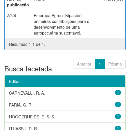
publicação
2019
Embrapa Agrossilvipastoril:
-
primeiras contribuições para o
desenvolvimento de uma
agropecuária sustentável.
Resultado 1-1 de 1.
Anterior
1
Póximo
Busca facetada
Editor
CARNEVALLI, R. A.
1
FARIA, G. R.
1
HOOGERHEIDE, E. S. S.
1
ITUASSU, D. R.
1