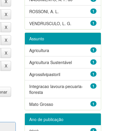
ROSSONI, A. L.
1
VENDRUSCULO, L. G.
1
Assunto
Agricultura
1
Agricultura Sustentável
1
Agrossilvipastoril
1
Integracao lavoura-pecuaria-
1
floresta
Mato Grosso
1
Ano de publicação
2019
1