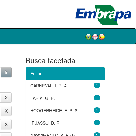
Busca facetada
Editor
CARNEVALLI, R. A.
1
FARIA, G. R.
1
HOOGERHEIDE, E. S. S.
1
ITUASSU, D. R.
1
NASCIMENTO, A. F. do
1