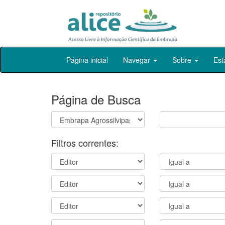
Skip
Página inicial
Navegar
Sobre
Est
navigation
Página de Busca
Filtros correntes: