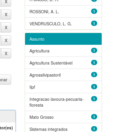
ROSSONI, A. L.
1
VENDRUSCULO, L. G.
1
Assunto
Agricultura
1
Agricultura Sustentável
1
Agrossilvipastoril
1
Ilpf
1
Integracao lavoura-pecuaria-
1
floresta
Mato Grosso
1
tor(es)
Sistemas integrados
1