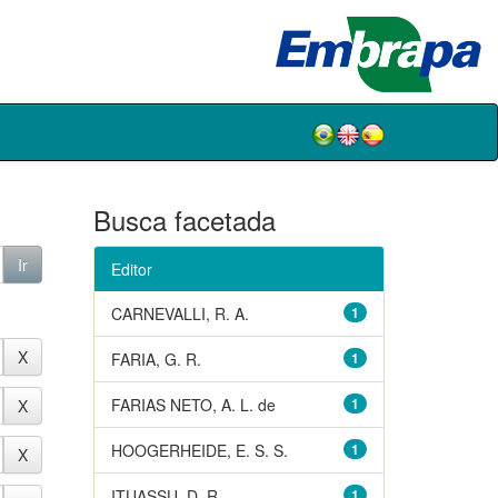
Busca facetada
Editor
CARNEVALLI, R. A.
1
FARIA, G. R.
1
FARIAS NETO, A. L. de
1
HOOGERHEIDE, E. S. S.
1
ITUASSU, D. R.
1