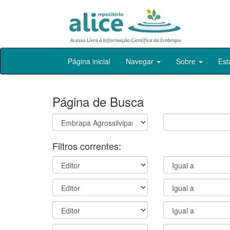
Skip
Página inicial
Navegar
Sobre
Est
navigation
Página de Busca
Filtros correntes: