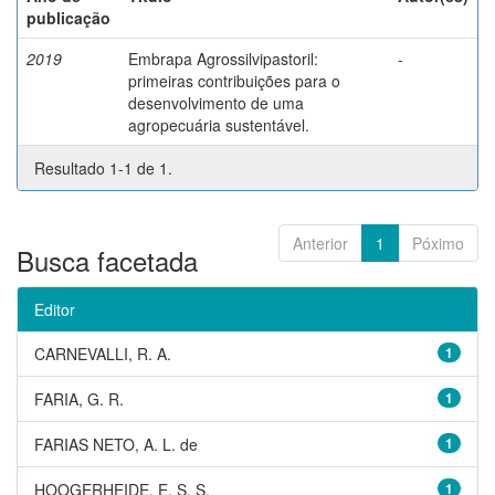
publicação
2019
Embrapa Agrossilvipastoril:
-
primeiras contribuições para o
desenvolvimento de uma
agropecuária sustentável.
Resultado 1-1 de 1.
Anterior
1
Póximo
Busca facetada
Editor
CARNEVALLI, R. A.
1
FARIA, G. R.
1
FARIAS NETO, A. L. de
1
HOOGERHEIDE, E. S. S.
1