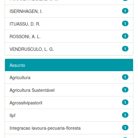
ISERNHAGEN, I.
1
ITUASSU, D. R.
1
ROSSONI, A. L.
1
VENDRUSCULO, L. G.
1
Assunto
Agricultura
1
Agricultura Sustentável
1
Agrossilvipastoril
1
Ilpf
1
Integracao lavoura-pecuaria-floresta
1