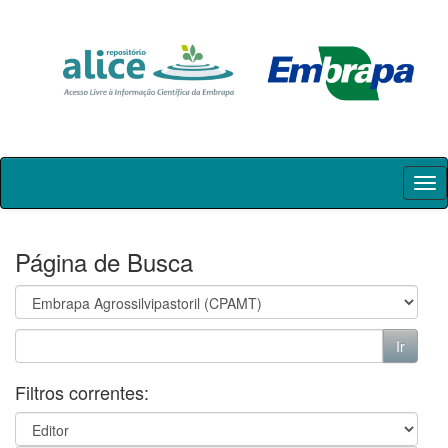
Skip
navigation
Página de Busca
Filtros correntes: