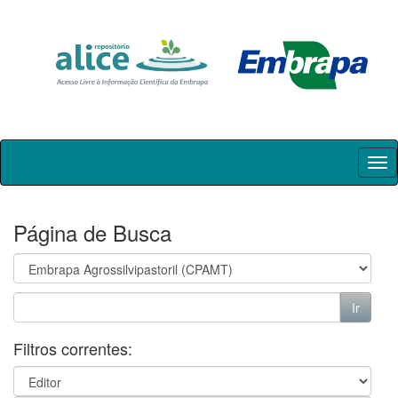
Skip
navigation
Página de Busca
Filtros correntes: