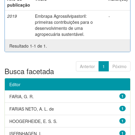
publicação
2019
Embrapa Agrossilvipastoril:
-
primeiras contribuições para o
desenvolvimento de uma
agropecuária sustentável.
Resultado 1-1 de 1.
Anterior
1
Póximo
Busca facetada
Editor
FARIA, G. R.
1
FARIAS NETO, A. L. de
1
HOOGERHEIDE, E. S. S.
1
ISERNHAGEN, I.
1