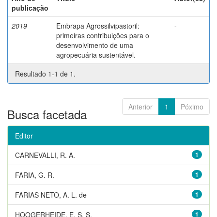
publicação
2019
Embrapa Agrossilvipastoril:
-
primeiras contribuições para o
desenvolvimento de uma
agropecuária sustentável.
Resultado 1-1 de 1.
Anterior
1
Póximo
Busca facetada
Editor
CARNEVALLI, R. A.
1
FARIA, G. R.
1
FARIAS NETO, A. L. de
1
HOOGERHEIDE, E. S. S.
1