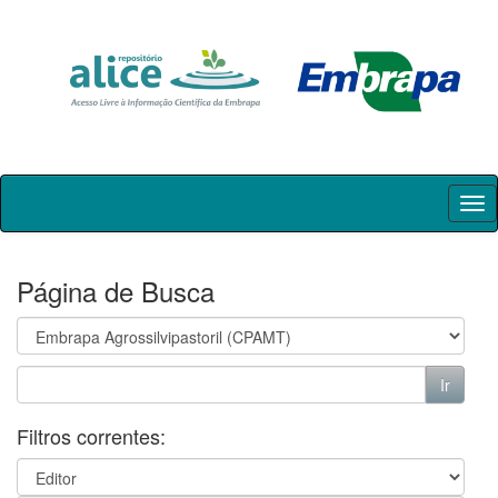
Skip
navigation
Página de Busca
Filtros correntes: