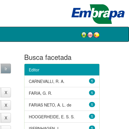
Busca facetada
Editor
CARNEVALLI, R. A.
1
FARIA, G. R.
1
FARIAS NETO, A. L. de
1
HOOGERHEIDE, E. S. S.
1
ISERNHAGEN, I.
1