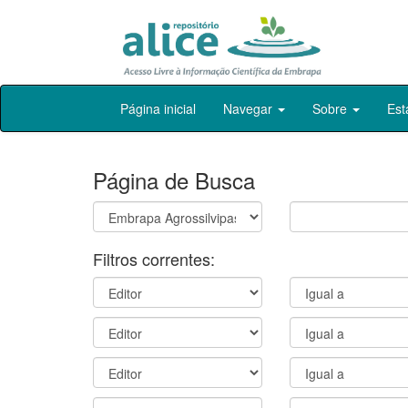
Skip
Página inicial
Navegar
Sobre
Est
navigation
Página de Busca
Filtros correntes: