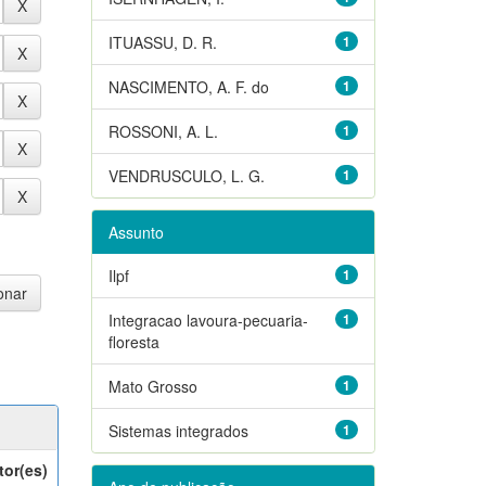
ITUASSU, D. R.
1
NASCIMENTO, A. F. do
1
ROSSONI, A. L.
1
VENDRUSCULO, L. G.
1
Assunto
Ilpf
1
Integracao lavoura-pecuaria-
1
floresta
Mato Grosso
1
Sistemas integrados
1
tor(es)