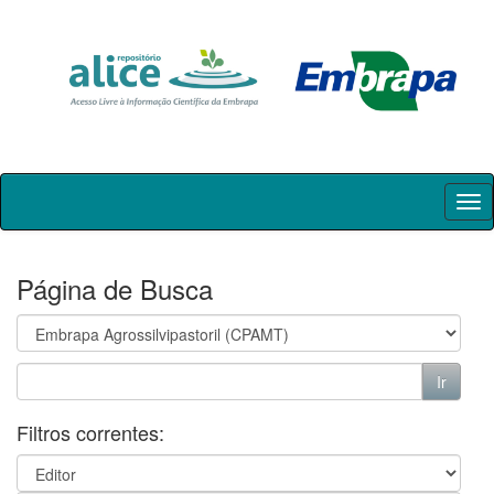
Skip
navigation
Página de Busca
Filtros correntes: