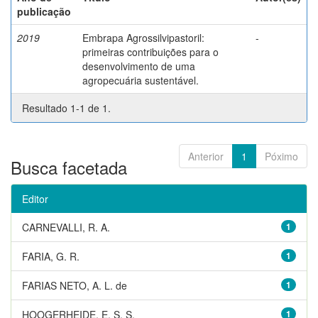
publicação
2019
Embrapa Agrossilvipastoril:
-
primeiras contribuições para o
desenvolvimento de uma
agropecuária sustentável.
Resultado 1-1 de 1.
Anterior
1
Póximo
Busca facetada
Editor
CARNEVALLI, R. A.
1
FARIA, G. R.
1
FARIAS NETO, A. L. de
1
HOOGERHEIDE, E. S. S.
1