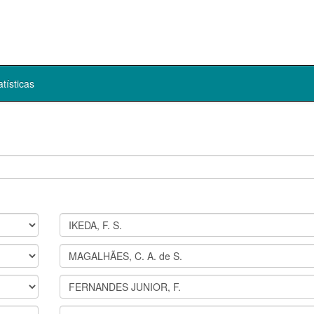
atísticas