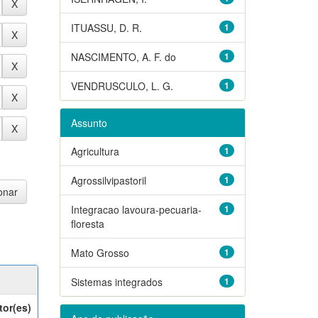
ITUASSU, D. R.
1
NASCIMENTO, A. F. do
1
VENDRUSCULO, L. G.
1
Assunto
Agricultura
1
Agrossilvipastoril
1
Integracao lavoura-pecuaria-
1
floresta
Mato Grosso
1
Sistemas integrados
1
tor(es)