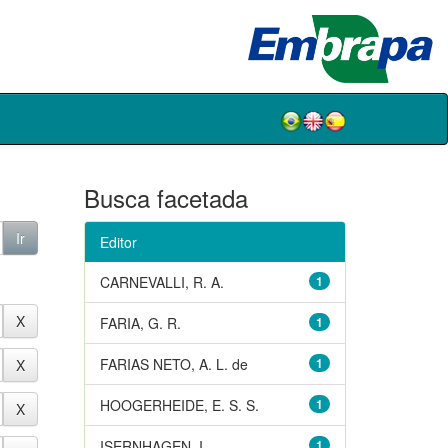
Busca facetada
Editor
CARNEVALLI, R. A.
1
FARIA, G. R.
1
FARIAS NETO, A. L. de
1
HOOGERHEIDE, E. S. S.
1
ISERNHAGEN, I.
1