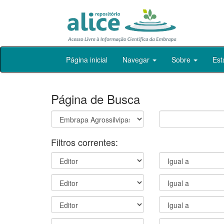
Skip
Página inicial
Navegar
Sobre
Est
navigation
Página de Busca
Filtros correntes: