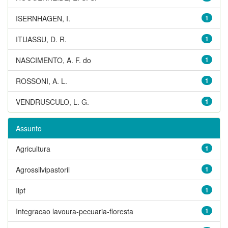
ISERNHAGEN, I.
1
ITUASSU, D. R.
1
NASCIMENTO, A. F. do
1
ROSSONI, A. L.
1
VENDRUSCULO, L. G.
1
Assunto
Agricultura
1
Agrossilvipastoril
1
Ilpf
1
Integracao lavoura-pecuaria-floresta
1