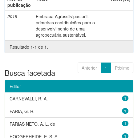
publicação
2019
Embrapa Agrossilvipastoril:
-
primeiras contribuições para o
desenvolvimento de uma
agropecuária sustentável.
Resultado 1-1 de 1.
Anterior
1
Póximo
Busca facetada
Editor
CARNEVALLI, R. A.
1
FARIA, G. R.
1
FARIAS NETO, A. L. de
1
HOOGERHEIDE, E. S. S.
1