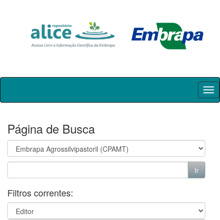
Skip
navigation
Página de Busca
Filtros correntes: