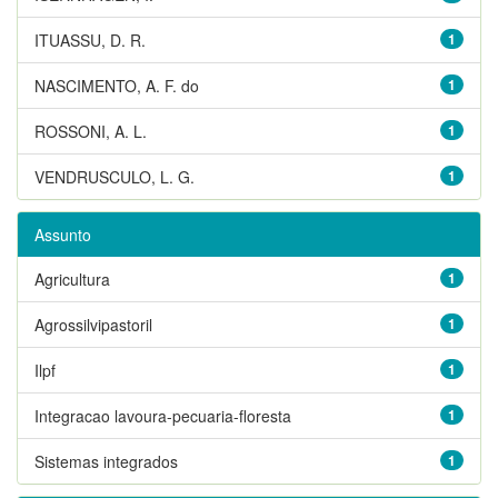
ITUASSU, D. R.
1
NASCIMENTO, A. F. do
1
ROSSONI, A. L.
1
VENDRUSCULO, L. G.
1
Assunto
Agricultura
1
Agrossilvipastoril
1
Ilpf
1
Integracao lavoura-pecuaria-floresta
1
Sistemas integrados
1