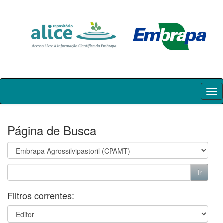
Skip
navigation
Página de Busca
Filtros correntes: