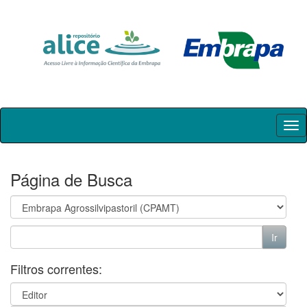
Skip
navigation
Página de Busca
Filtros correntes: