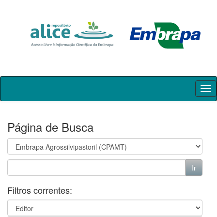
Skip
navigation
Página de Busca
Filtros correntes: