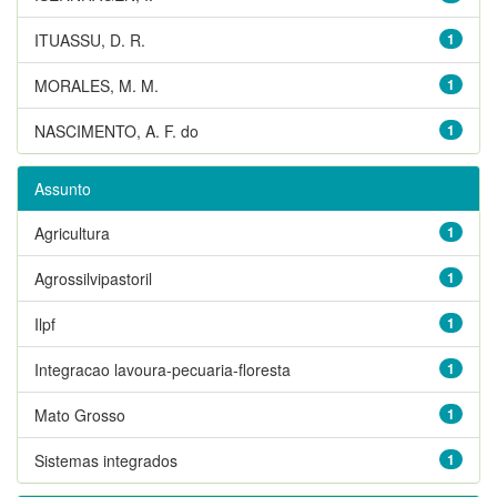
ITUASSU, D. R.
1
MORALES, M. M.
1
NASCIMENTO, A. F. do
1
Assunto
Agricultura
1
Agrossilvipastoril
1
Ilpf
1
Integracao lavoura-pecuaria-floresta
1
Mato Grosso
1
Sistemas integrados
1