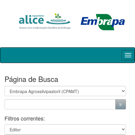
Skip
navigation
Página de Busca
Filtros correntes: