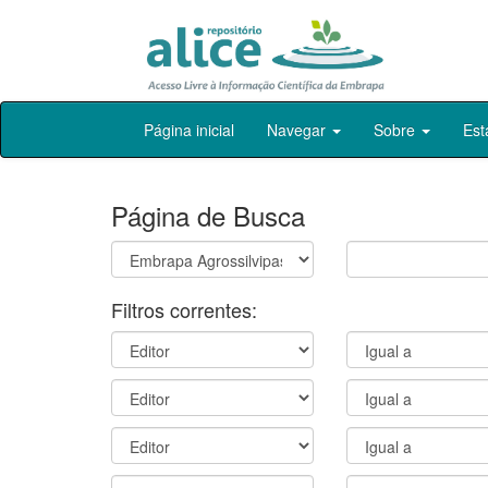
Skip
Página inicial
Navegar
Sobre
Est
navigation
Página de Busca
Filtros correntes: