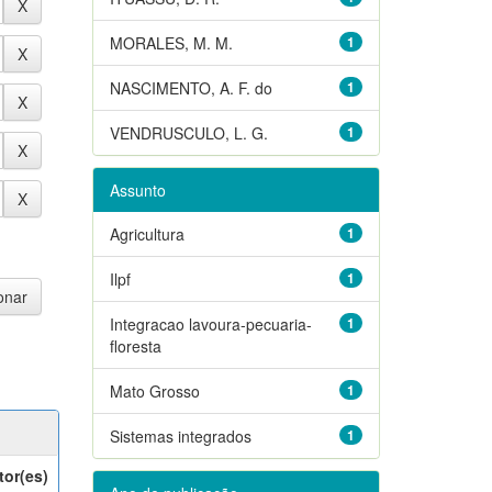
MORALES, M. M.
1
NASCIMENTO, A. F. do
1
VENDRUSCULO, L. G.
1
Assunto
Agricultura
1
Ilpf
1
Integracao lavoura-pecuaria-
1
floresta
Mato Grosso
1
Sistemas integrados
1
tor(es)