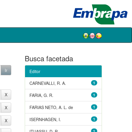
Busca facetada
Editor
CARNEVALLI, R. A.
1
FARIA, G. R.
1
FARIAS NETO, A. L. de
1
ISERNHAGEN, I.
1
ITUASSU, D. R.
1