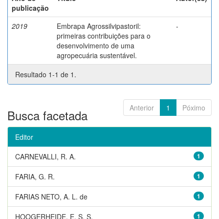
publicação
2019
Embrapa Agrossilvipastoril:
-
primeiras contribuições para o
desenvolvimento de uma
agropecuária sustentável.
Resultado 1-1 de 1.
Anterior
1
Póximo
Busca facetada
Editor
CARNEVALLI, R. A.
1
FARIA, G. R.
1
FARIAS NETO, A. L. de
1
HOOGERHEIDE, E. S. S.
1