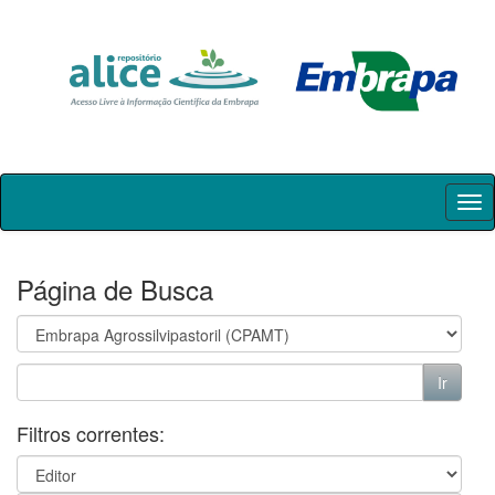
Skip
navigation
Página de Busca
Filtros correntes: