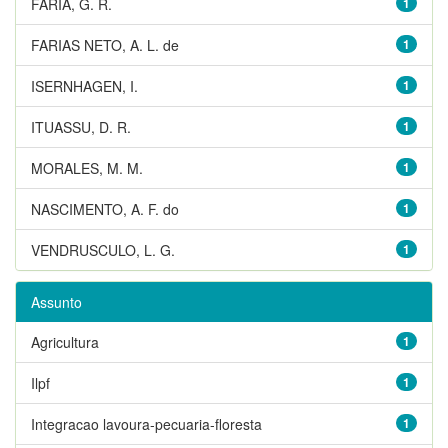
FARIA, G. R.
1
FARIAS NETO, A. L. de
1
ISERNHAGEN, I.
1
ITUASSU, D. R.
1
MORALES, M. M.
1
NASCIMENTO, A. F. do
1
VENDRUSCULO, L. G.
1
Assunto
Agricultura
1
Ilpf
1
Integracao lavoura-pecuaria-floresta
1