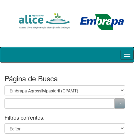
Skip
navigation
Página de Busca
Filtros correntes: