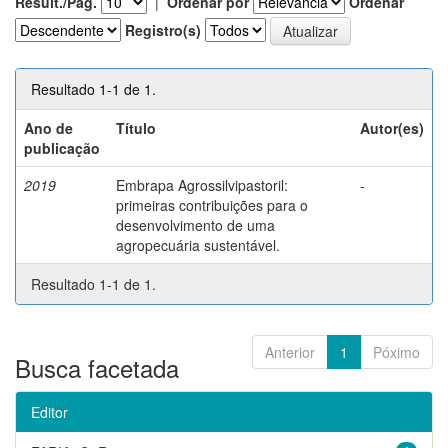
Result./Pág.
|
Ordenar por
Ordenar
Registro(s)
Resultado 1-1 de 1.
Ano de
Título
Autor(es)
publicação
2019
Embrapa Agrossilvipastoril:
-
primeiras contribuições para o
desenvolvimento de uma
agropecuária sustentável.
Resultado 1-1 de 1.
Anterior
1
Póximo
Busca facetada
Editor