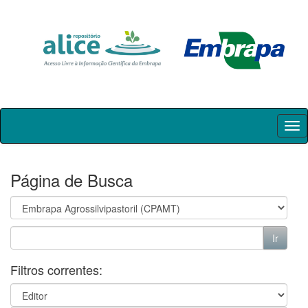
Skip
navigation
Página de Busca
Filtros correntes: