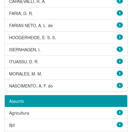
CARNEVALLI, R. A.
1
FARIA, G. R.
1
FARIAS NETO, A. L. de
1
HOOGERHEIDE, E. S. S.
1
ISERNHAGEN, I.
1
ITUASSU, D. R.
1
MORALES, M. M.
1
NASCIMENTO, A. F. do
1
Assunto
Agricultura
1
Ilpf
1