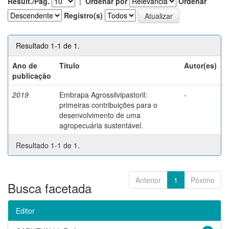
Result./Pág.
|
Ordenar por
Ordenar
Registro(s)
Resultado 1-1 de 1.
Ano de
Título
Autor(es)
publicação
2019
Embrapa Agrossilvipastoril:
-
primeiras contribuições para o
desenvolvimento de uma
agropecuária sustentável.
Resultado 1-1 de 1.
Anterior
1
Póximo
Busca facetada
Editor