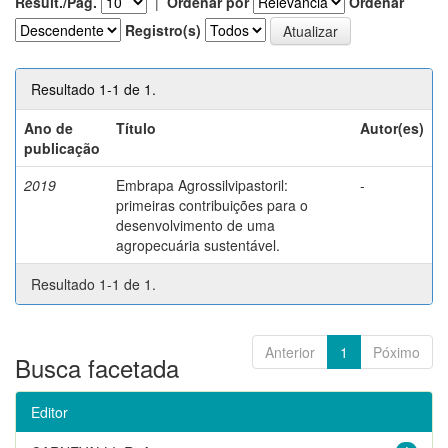
Result./Pág.
|
Ordenar por
Ordenar
Registro(s)
Resultado 1-1 de 1.
Ano de
Título
Autor(es)
publicação
2019
Embrapa Agrossilvipastoril:
-
primeiras contribuições para o
desenvolvimento de uma
agropecuária sustentável.
Resultado 1-1 de 1.
Anterior
1
Póximo
Busca facetada
Editor