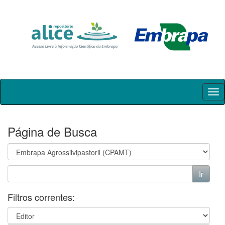
Skip
navigation
Página de Busca
Filtros correntes: