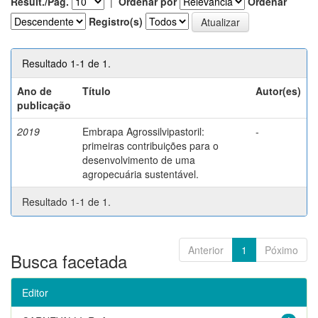
Result./Pág.
|
Ordenar por
Ordenar
Registro(s)
Resultado 1-1 de 1.
Ano de
Título
Autor(es)
publicação
2019
Embrapa Agrossilvipastoril:
-
primeiras contribuições para o
desenvolvimento de uma
agropecuária sustentável.
Resultado 1-1 de 1.
Anterior
1
Póximo
Busca facetada
Editor