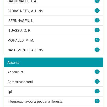
CARNEVALLI, R. A.
1
FARIAS NETO, A. L. de
1
ISERNHAGEN, I.
1
ITUASSU, D. R.
1
MORALES, M. M.
1
NASCIMENTO, A. F. do
1
Assunto
Agricultura
1
Agrossilvipastoril
1
Ilpf
1
Integracao lavoura-pecuaria-floresta
1