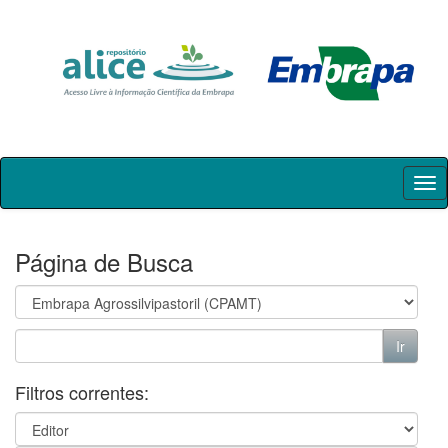
Skip
navigation
Página de Busca
Filtros correntes: