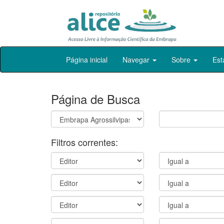
Skip
Página inicial
Navegar
Sobre
Est
navigation
Página de Busca
Filtros correntes: