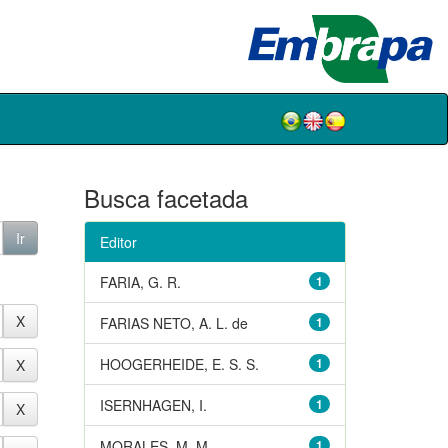
Busca facetada
Editor
FARIA, G. R.
1
FARIAS NETO, A. L. de
1
HOOGERHEIDE, E. S. S.
1
ISERNHAGEN, I.
1
MORALES, M. M.
1