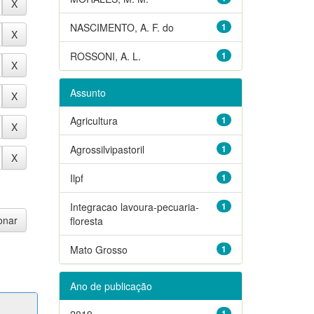
NASCIMENTO, A. F. do
1
ROSSONI, A. L.
1
Assunto
Agricultura
1
Agrossilvipastoril
1
Ilpf
1
Integracao lavoura-pecuaria-
1
floresta
Mato Grosso
1
Ano de publicação
2019
1