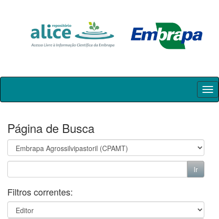
Skip
navigation
Página de Busca
Filtros correntes: