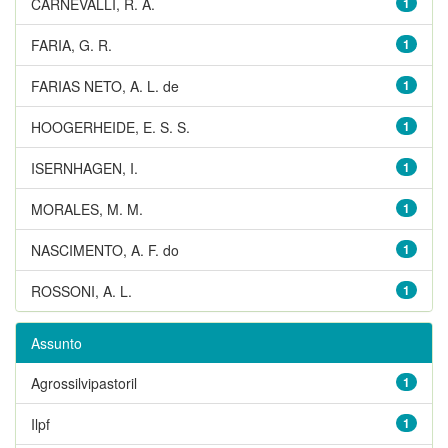
CARNEVALLI, R. A.
1
FARIA, G. R.
1
FARIAS NETO, A. L. de
1
HOOGERHEIDE, E. S. S.
1
ISERNHAGEN, I.
1
MORALES, M. M.
1
NASCIMENTO, A. F. do
1
ROSSONI, A. L.
1
Assunto
Agrossilvipastoril
1
Ilpf
1