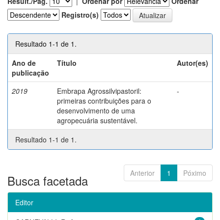
Result./Pág.
|
Ordenar por
Ordenar
Registro(s)
Resultado 1-1 de 1.
Ano de
Título
Autor(es)
publicação
2019
Embrapa Agrossilvipastoril:
-
primeiras contribuições para o
desenvolvimento de uma
agropecuária sustentável.
Resultado 1-1 de 1.
Anterior
1
Póximo
Busca facetada
Editor