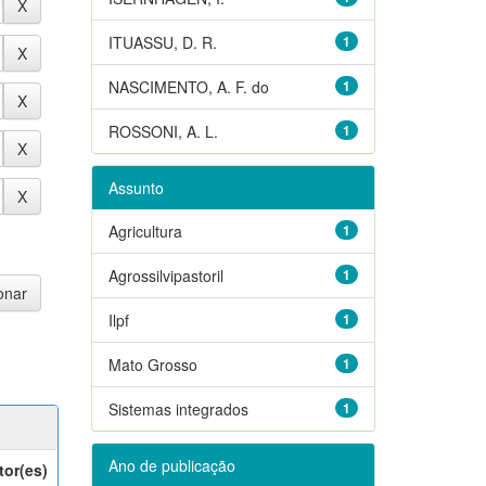
ITUASSU, D. R.
1
NASCIMENTO, A. F. do
1
ROSSONI, A. L.
1
Assunto
Agricultura
1
Agrossilvipastoril
1
Ilpf
1
Mato Grosso
1
Sistemas integrados
1
Ano de publicação
tor(es)