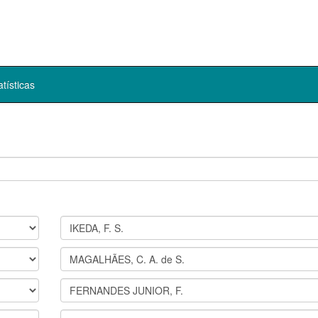
atísticas