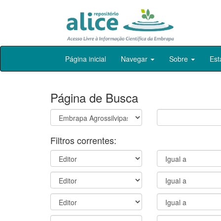
Skip
Página inicial
Navegar
Sobre
Est
navigation
Página de Busca
Filtros correntes: