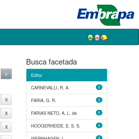
Busca facetada
Editor
CARNEVALLI, R. A.
1
FARIA, G. R.
1
FARIAS NETO, A. L. de
1
HOOGERHEIDE, E. S. S.
1
ISERNHAGEN, I.
1