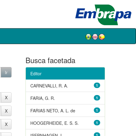
Busca facetada
Editor
CARNEVALLI, R. A.
1
FARIA, G. R.
1
FARIAS NETO, A. L. de
1
HOOGERHEIDE, E. S. S.
1
ISERNHAGEN, I.
1