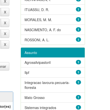
ITUASSU, D. R.
1
MORALES, M. M.
1
NASCIMENTO, A. F. do
1
ROSSONI, A. L.
1
Assunto
Agrossilvipastoril
1
Ilpf
1
Integracao lavoura-pecuaria-
1
floresta
Mato Grosso
1
tor(es)
Sistemas integrados
1