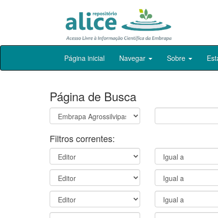
Skip
Página inicial
Navegar
Sobre
Est
navigation
Página de Busca
Filtros correntes: