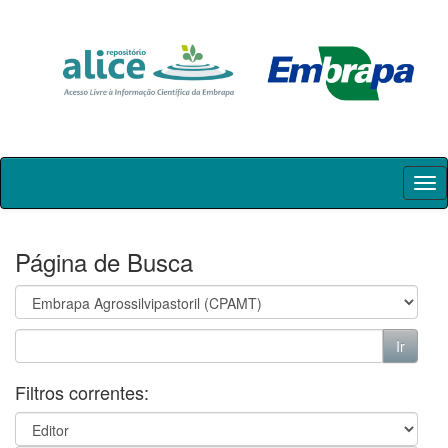
Skip
navigation
Página de Busca
Filtros correntes: