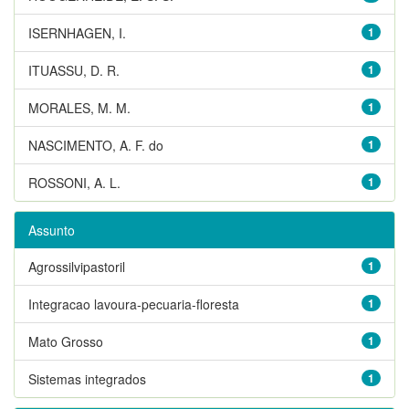
ISERNHAGEN, I.
1
ITUASSU, D. R.
1
MORALES, M. M.
1
NASCIMENTO, A. F. do
1
ROSSONI, A. L.
1
Assunto
Agrossilvipastoril
1
Integracao lavoura-pecuaria-floresta
1
Mato Grosso
1
Sistemas integrados
1