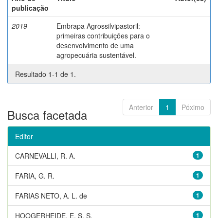
publicação
2019
Embrapa Agrossilvipastoril:
-
primeiras contribuições para o
desenvolvimento de uma
agropecuária sustentável.
Resultado 1-1 de 1.
Anterior
1
Póximo
Busca facetada
Editor
CARNEVALLI, R. A.
1
FARIA, G. R.
1
FARIAS NETO, A. L. de
1
HOOGERHEIDE, E. S. S.
1