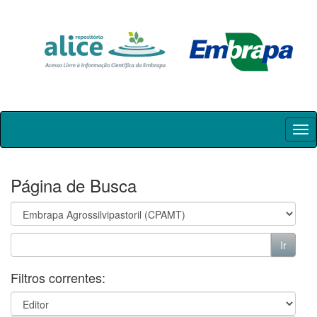
Skip
navigation
Página de Busca
Filtros correntes: