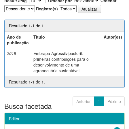
Result./Pág.
|
Ordenar por
Ordenar
Registro(s)
Resultado 1-1 de 1.
Ano de
Título
Autor(es)
publicação
2019
Embrapa Agrossilvipastoril:
-
primeiras contribuições para o
desenvolvimento de uma
agropecuária sustentável.
Resultado 1-1 de 1.
Anterior
1
Póximo
Busca facetada
Editor