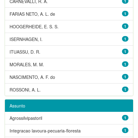
CARNEVALLI, R. A.
1
FARIAS NETO, A. L. de
1
HOOGERHEIDE, E. S. S.
1
ISERNHAGEN, I.
1
ITUASSU, D. R.
1
MORALES, M. M.
1
NASCIMENTO, A. F. do
1
ROSSONI, A. L.
1
Assunto
Agrossilvipastoril
1
Integracao lavoura-pecuaria-floresta
1