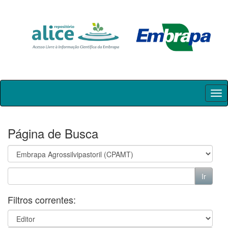
Skip
navigation
Página de Busca
Filtros correntes: