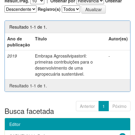
Result./Pág.
|
Ordenar por
Ordenar
Registro(s)
Resultado 1-1 de 1.
Ano de
Título
Autor(es)
publicação
2019
Embrapa Agrossilvipastoril:
-
primeiras contribuições para o
desenvolvimento de uma
agropecuária sustentável.
Resultado 1-1 de 1.
Anterior
1
Póximo
Busca facetada
Editor