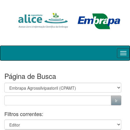
Skip
navigation
Página de Busca
Filtros correntes: