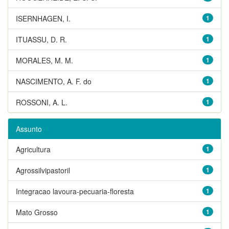
ISERNHAGEN, I.
1
ITUASSU, D. R.
1
MORALES, M. M.
1
NASCIMENTO, A. F. do
1
ROSSONI, A. L.
1
Assunto
Agricultura
1
Agrossilvipastoril
1
Integracao lavoura-pecuaria-floresta
1
Mato Grosso
1