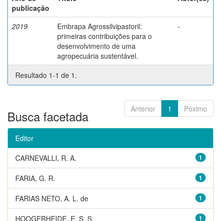
publicação
2019
Embrapa Agrossilvipastoril:
-
primeiras contribuições para o
desenvolvimento de uma
agropecuária sustentável.
Resultado 1-1 de 1.
Anterior
1
Póximo
Busca facetada
Editor
CARNEVALLI, R. A.
1
FARIA, G. R.
1
FARIAS NETO, A. L. de
1
HOOGERHEIDE, E. S. S.
1