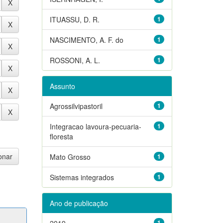
ITUASSU, D. R.
1
NASCIMENTO, A. F. do
1
ROSSONI, A. L.
1
Assunto
Agrossilvipastoril
1
Integracao lavoura-pecuaria-
1
floresta
Mato Grosso
1
Sistemas integrados
1
Ano de publicação
2019
1