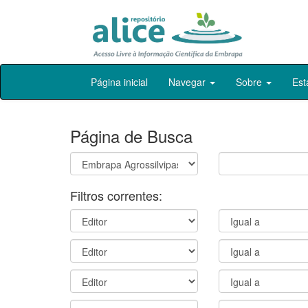
Skip
Página inicial
Navegar
Sobre
Est
navigation
Página de Busca
Filtros correntes: