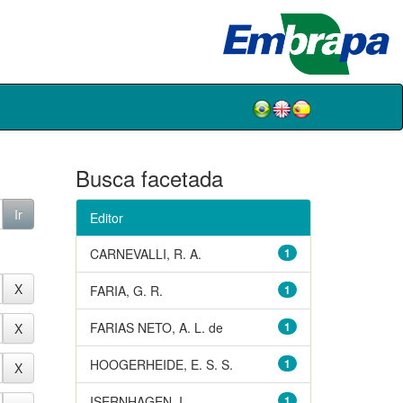
Busca facetada
Editor
CARNEVALLI, R. A.
1
FARIA, G. R.
1
FARIAS NETO, A. L. de
1
HOOGERHEIDE, E. S. S.
1
ISERNHAGEN, I.
1