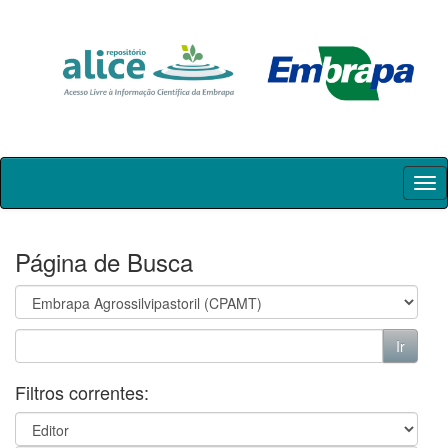
Skip
navigation
Página de Busca
Filtros correntes: