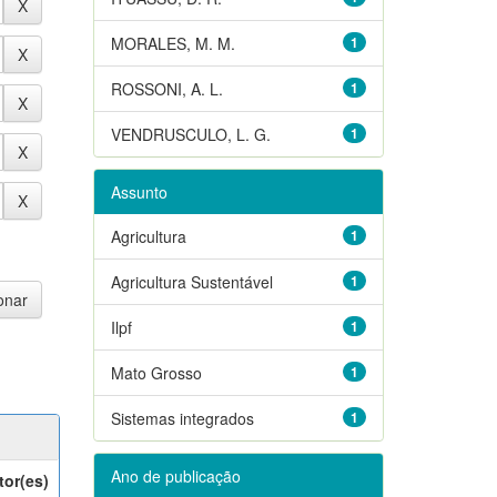
MORALES, M. M.
1
ROSSONI, A. L.
1
VENDRUSCULO, L. G.
1
Assunto
Agricultura
1
Agricultura Sustentável
1
Ilpf
1
Mato Grosso
1
Sistemas integrados
1
Ano de publicação
tor(es)