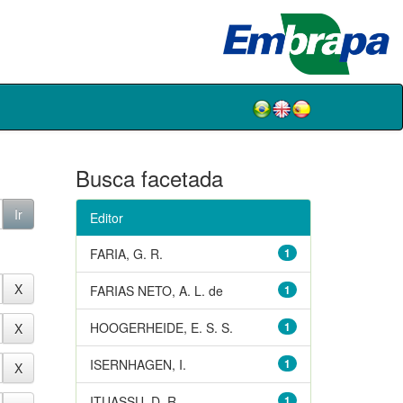
Busca facetada
Editor
FARIA, G. R.
1
FARIAS NETO, A. L. de
1
HOOGERHEIDE, E. S. S.
1
ISERNHAGEN, I.
1
ITUASSU, D. R.
1