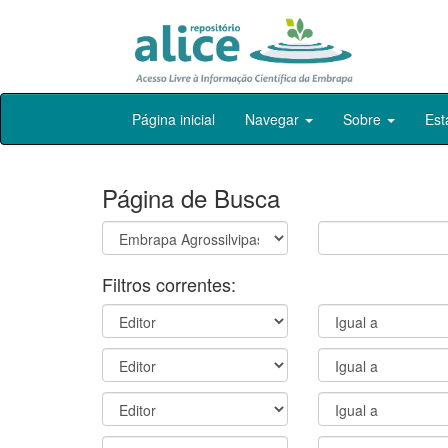
Skip
Página inicial
Navegar
Sobre
Est
navigation
Página de Busca
Filtros correntes: