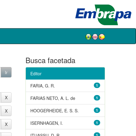
Busca facetada
Editor
FARIA, G. R.
1
FARIAS NETO, A. L. de
1
HOOGERHEIDE, E. S. S.
1
ISERNHAGEN, I.
1
ITUASSU, D. R.
1