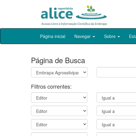
Skip
Página inicial
Navegar
Sobre
Est
navigation
Página de Busca
Filtros correntes: