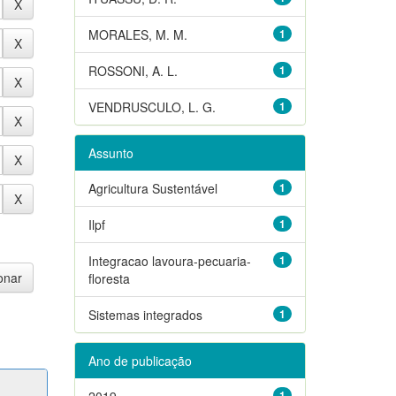
MORALES, M. M.
1
ROSSONI, A. L.
1
VENDRUSCULO, L. G.
1
Assunto
Agricultura Sustentável
1
Ilpf
1
Integracao lavoura-pecuaria-
1
floresta
Sistemas integrados
1
Ano de publicação
2019
1