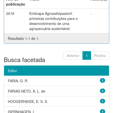
publicação
2019
Embrapa Agrossilvipastoril:
-
primeiras contribuições para o
desenvolvimento de uma
agropecuária sustentável.
Resultado 1-1 de 1.
Anterior
1
Póximo
Busca facetada
Editor
FARIA, G. R.
1
FARIAS NETO, A. L. de
1
HOOGERHEIDE, E. S. S.
1
ISERNHAGEN, I.
1