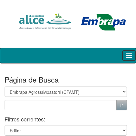
Skip
navigation
Página de Busca
Filtros correntes: