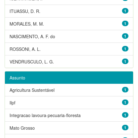
ITUASSU, D. R.
1
MORALES, M. M.
1
NASCIMENTO, A. F. do
1
ROSSONI, A. L.
1
VENDRUSCULO, L. G.
1
Assunto
Agricultura Sustentável
1
Ilpf
1
Integracao lavoura-pecuaria-floresta
1
Mato Grosso
1