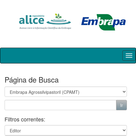
Skip
navigation
Página de Busca
Filtros correntes: