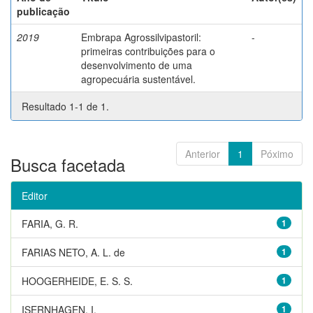
publicação
2019
Embrapa Agrossilvipastoril:
-
primeiras contribuições para o
desenvolvimento de uma
agropecuária sustentável.
Resultado 1-1 de 1.
Anterior
1
Póximo
Busca facetada
Editor
FARIA, G. R.
1
FARIAS NETO, A. L. de
1
HOOGERHEIDE, E. S. S.
1
ISERNHAGEN, I.
1